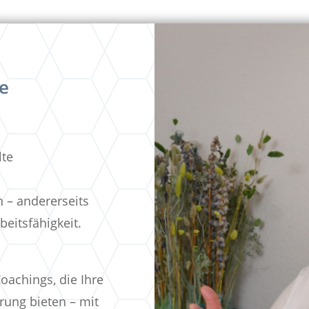
re
lte
n – andererseits
beitsfähigkeit.
achings, die Ihre
rung bieten – mit